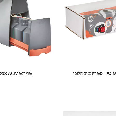
טרידנט ACM אפקס