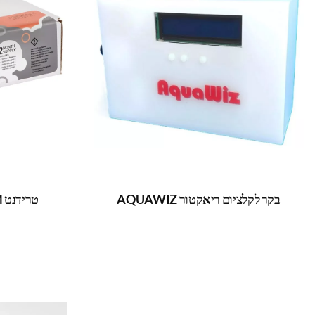
בקר לקלציום ריאקטור AQUAWIZ
טרידנט ACM – סט ריגנטים חלופי