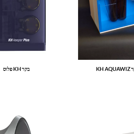
KH AQU
בקר KH פלוס