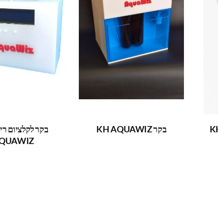
ת PH לבקר KH
בקר KH AQUAWIZ
בקר לקלציום רי
QUAWIZ