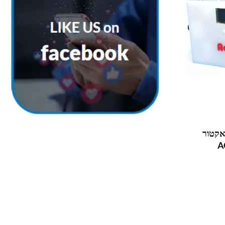
אקטור
A