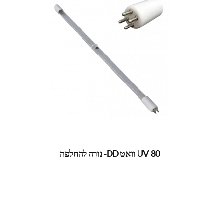
UV 80 וואט DD- נורה להחלפה