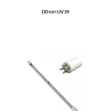
UV 39 וואט DD