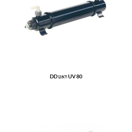
UV 80 וואט DD