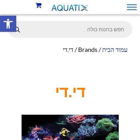
פתח סרגל 
עמוד הבית
/ Brands / די.די
די.די