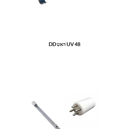
UV 48 וואט DD