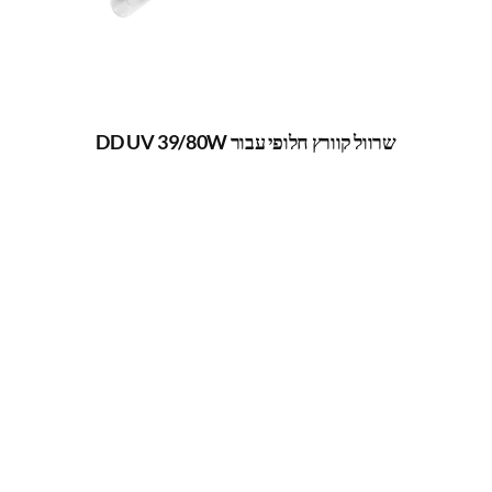
שרוול קוורץ חלופי עבור DD UV 39/80W