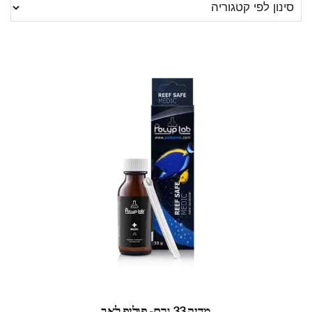
מדיק 33 גרם- פוליפ לאב