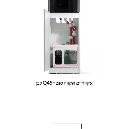
אקווריום אקווה סנטר Q45 לבן