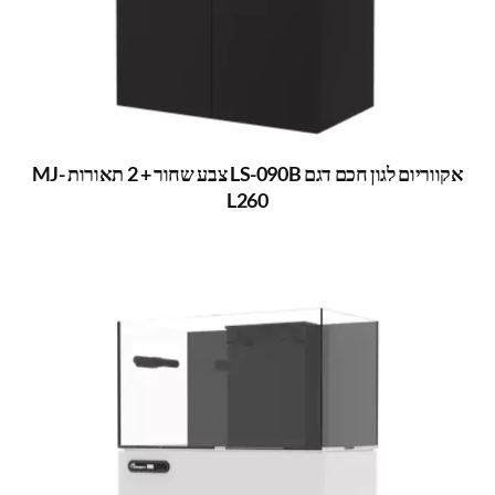
אקווריום לגון חכם דגם LS-090B צבע שחור + 2 תאורות MJ-
L260