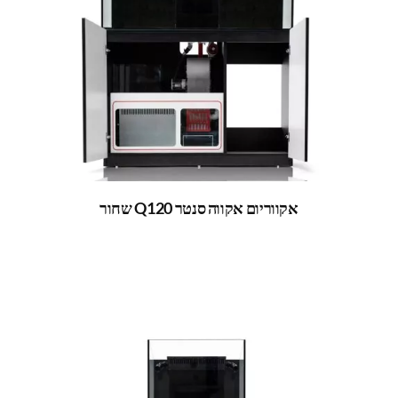
אקווריום אקווה סנטר Q120 שחור