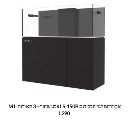
אקווריום לגון חכם דגם LS-150B צבע שחור + 3 תאורות MJ-
L290