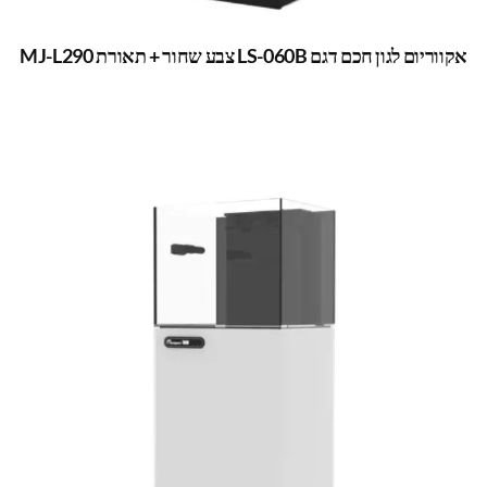
אקווריום לגון חכם דגם LS-060B צבע שחור + תאורת MJ-L290