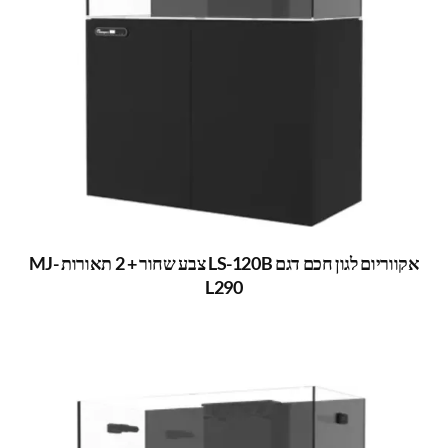
אקווריום לגון חכם דגם LS-120B צבע שחור + 2 תאורות MJ-
L290