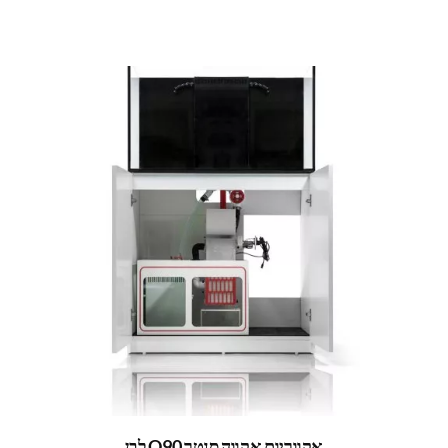
אקווריום אקווה סנטר Q90 לבן