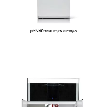
אקווריום אקווה סנטר N60 לבן