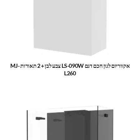
אקווריום לגון חכם דגם LS-090W צבע לבן + 2 תאורות MJ-
L260