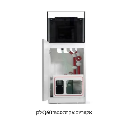
אקווריום אקווה סנטר Q60 לבן