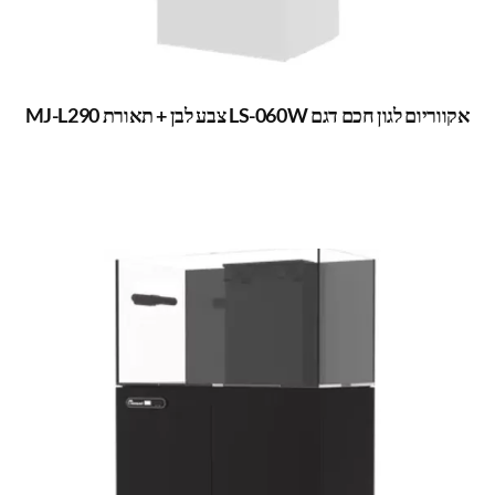
אקווריום לגון חכם דגם LS-060W צבע לבן + תאורת MJ-L290