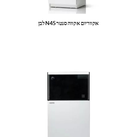
אקווריום אקווה סנטר N45 לבן