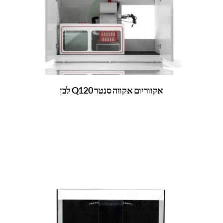
אקווריום אקווה סנטר Q120 לבן