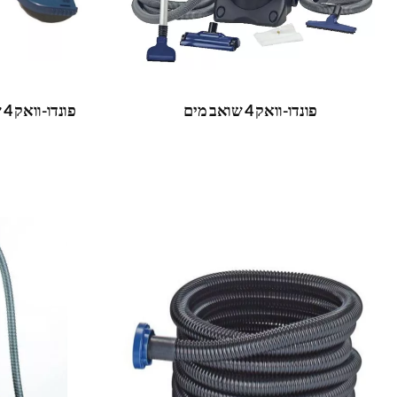
פונדו-וואק 4 שואב מים
פונדו-וואק 4 שואב מים – סט מחברים חלופי