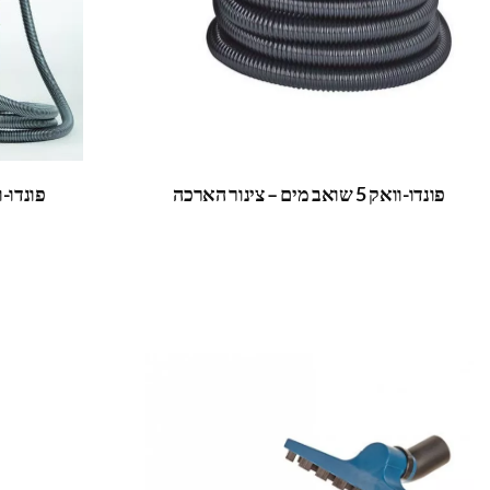
פונדו-וואק 5 שואב מים – צינור הארכה
פונדו-