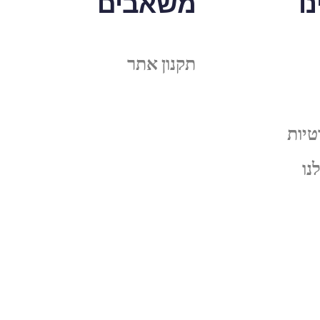
ו
משאבים
תקנון אתר
טיות
נו