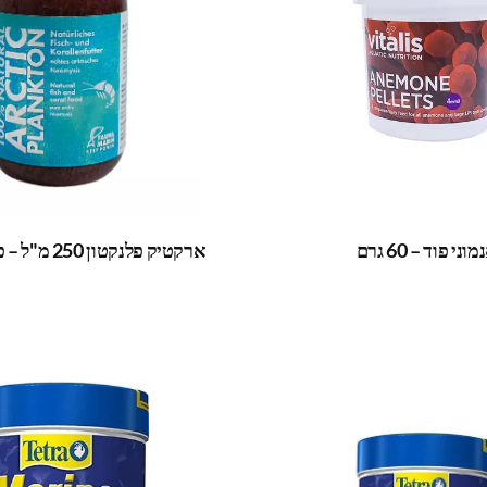
וני פוד – 60 גרם
ארקטיק פלנקטון 250 מ"ל – פאונה מארין