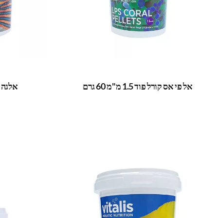
אל פי אס קורל פוד 1.5 מ"מ 60 גרם
אלגה פלטס -