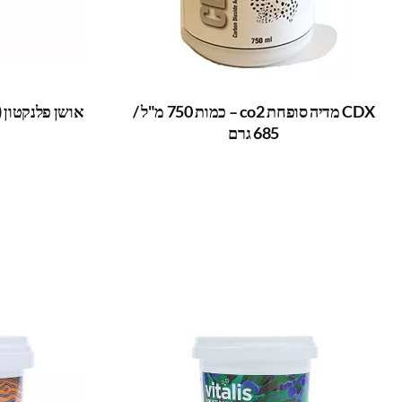
CDX מדיה סופחת co2 – כמות 750 מ"ל /
אושן פלנקטון (קלנוס) 100 מ"ל
685 גרם