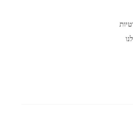
טיות
נו