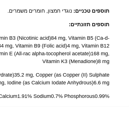
תוספים טכניים:
נוגדי חמצון, חומרים משמרים.
תוספים תזונתיים:
min B3 (Nicotinic acid)84 mg, Vitamin B5 (Ca-d-
84 mg, Vitamin B9 (Folic acid)4 mg, Vitamin B12
min E (All-rac alpha-tocopherol acetate)168 mg,
Vitamin K3 (Menadione)8 mg
rate)35.2 mg, Copper (as Copper (II) Sulphate
mg, Iodine (as Calcium Iodate Anhydrous)6.6 mg
Calcium1.91% Sodium0.7% Phosphorous0.99%