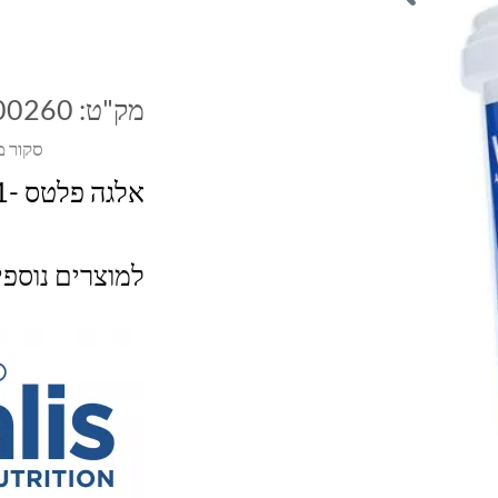
מק"ט:
00260
סקור מ
אלגה פלטס -1 מ"מ 260 גרם
למוצרים נוספ