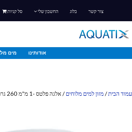
צור קשר
בלוג
החשבון שלי
סל קניות
אודותינו
מים מלו
עמוד הבית
/
מזון למים מלוחים
/ אלגה פלטס -1 מ"מ 260 גרם