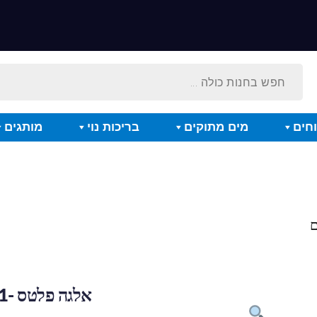
חים
מים מתוקים
בריכות נוי
מותגים
אלגה פלטס -1 מ"מ 260 גרם