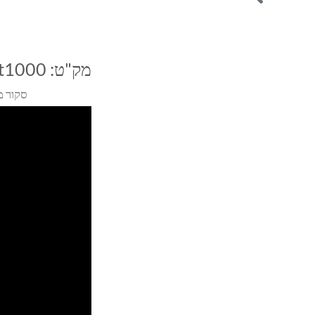
מק"ט:
rt1000
סקור מ