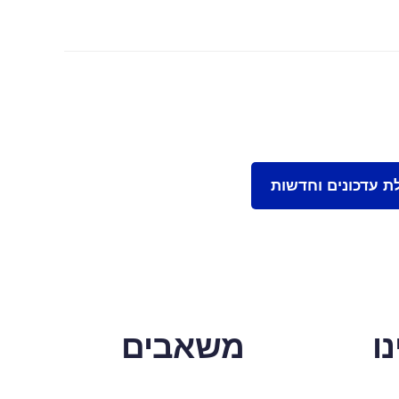
ו
משאבים