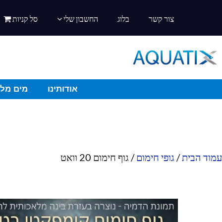
צור קשר
בלוג
החשבון שלי
סל קניות
אודותינו
מים מלו
עמוד הבית
/
גופי חימום
/ גוף חימום 20 וואט