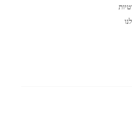
טיות
נו