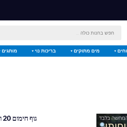
חים
מים מתוקים
בריכות נוי
מותגים
גוף חימום 20 וואט