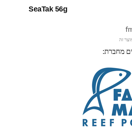
SeaTak 56g
f
וצר זה
ים מחברת: