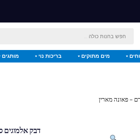
חים
מים מתוקים
בריכות נוי
מותגים
דבק אלמוגים סי טאק 56 גרם –