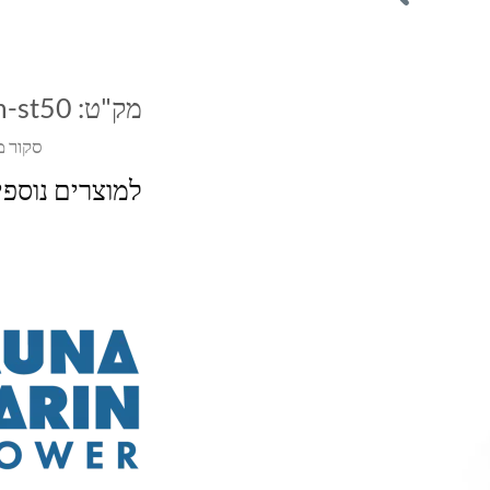
מק"ט:
m-st50
סקור מ
למוצרים נוספ