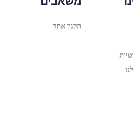
ו
משאבים
תקנון אתר
טיות
נו