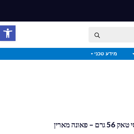
פתח סרגל 
מידע טכני
 פאונה מארין