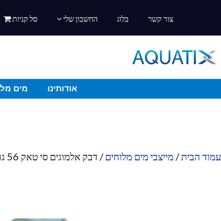
צור קשר
בלוג
החשבון שלי
סל קניות
אודותינו
מים מלו
עמוד הבית
/
מייצבי מים מלוחים
/ דבק אלמוגים סי טאק 56 גרם – פאונה מארין