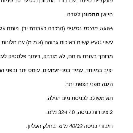
פונקציית טיימר, עם בורר מתכוונן מ-0 עד 10 שניות (לסיבוב הבד).
חיישן
מתכוונן
לגובה.
100% תוצרת גרמניה
(הרכבה בעבודת יד), פותח על 
עשוי PVC קשיח באיכות גבוהה (8 מ"מ)
עם חלונות PVC שקופות (6 מ"מ)
מרותך בעזרת גז חם, לא מודבק, ריתוך פלסטיק לעול
יציב במיוחד, עמיד בפני זעזועים, עומס יתר ובפני ה
הגנה מפני הצפת יתר.
תא משולב לכניסת מים יעילה.
2 צינורות כניסה, 40 ו-32 מ"מ.
חיבורי כניסה
40/32 מ"מ
בחלק העליון.