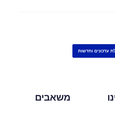
ו
משאבים