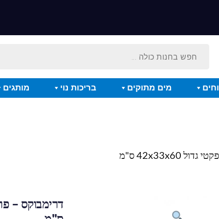
חים
מים מתוקים
בריכות נוי
מותגים
42x33x60 ס"מ
ס"מ