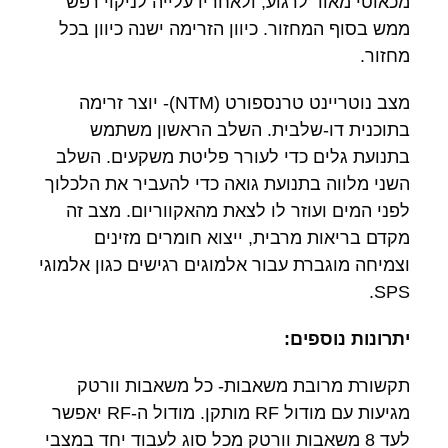
מכאוטי מאוד לרגוע, ולאחריו עלייה לניקוי רפש
ממש בסוף המחזור. כיוון הזרימה ישנה כיוון בכל
מחזור.
מצב נוטריינט טרנספורט (NTM)- יוצר זרימה
בתוכנית דו-שלבית. השלב הראשון משתמש
בתנועת גלים כדי לעורר פליטת משקעים. השלב
השני מלווה בתנועת גואה כדי להעביר את הלכלוך
לפני המים ועוזר לו לצאת מהאקווריום. מצב זה
מקדם בריאות מרבית, ייצוא חומרים מזינים
וצמיחה מוגברת עבור אלמוגים רגישים כגון אלמוגי
SPS.
יתרונות נוספים:
תקשורת מרובת משאבות- כל משאבות וורטק
מגיעות עם מודול RF מותקן. מודול ה-RF יאפשר
לעד 8 משאבות וורטק מכל סוג לעבוד יחד במצבי