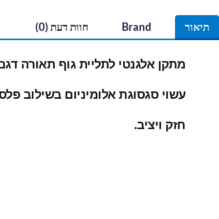
תיאור
Brand
חוות דעת (0)
מתקן אלגנטי לתליית גוף תאורה
דגם XR30 על דופן האקו
עשוי סגסוגת אלומיניום בשילוב פלסטי
חזק ויציב.