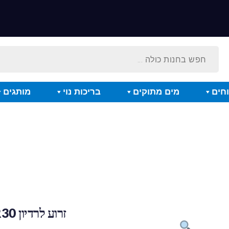
חים
מים מתוקים
בריכות נוי
מותגים
זרוע לרדיון XR30