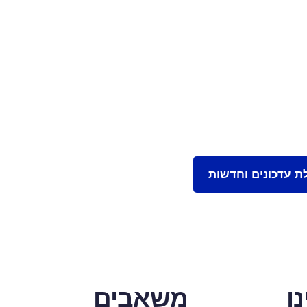
ו
משאבים