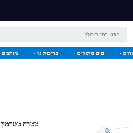
חים
מים מתוקים
בריכות נוי
מותגים
טטרה טטרמין – 10 לי