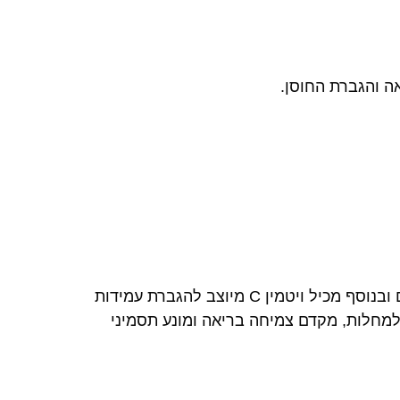
ה והגברת החוסן.
שקיימת בכל מזונות טטרה – פרוביוטיקה לשיפור העיכול והמערכת החיסונית של הדגים ובנוסף מכיל ויטמין C מיוצב להגברת עמידות
יצוני ותפקוד פיזי של הדג. ויטמין C מיוצב מגביר עמידות למחלות, מקדם צמיחה בריאה ומונע תסמיני