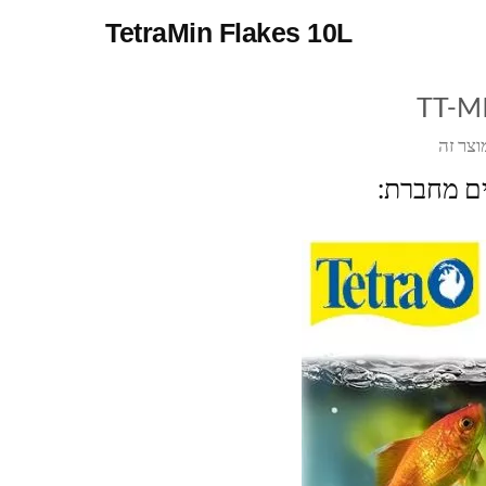
TetraMin Flakes 10L
TT-M
וצר זה
ים מחברת: