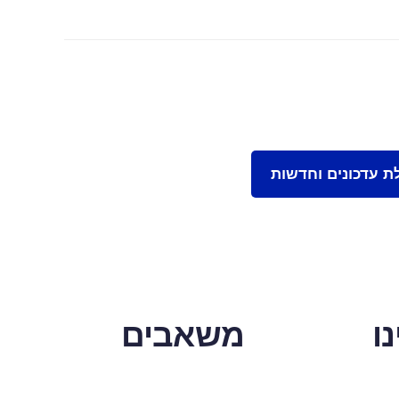
ו
משאבים