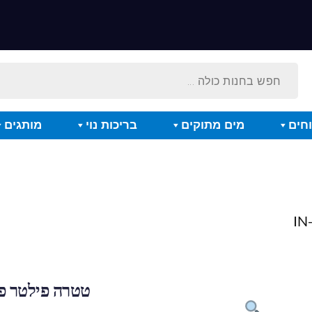
חים
מים מתוקים
בריכות נוי
מותגים
טטרה פילטר פנימי 0