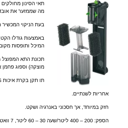
תאי הסינון מחולקים 
מה שממזער את אובדן
בעת הניקוי המכשיר ה
באמצעות גודלו הקטן 
המיכל ותופסות מקום 
תכונת התא המפוצל מ
מוצקה) וספוג פחמן או
תו תקן בקרת איכות TÜV/GS אישור CE.
אחריות לשנתיים.
חזק במיוחד, אך חסכוני באנרגיה ושקט.
הספק: 200 – 400 ליטר/שעה 30 – 60 ליטר, 7 וואט.