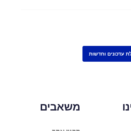
ו
משאבים