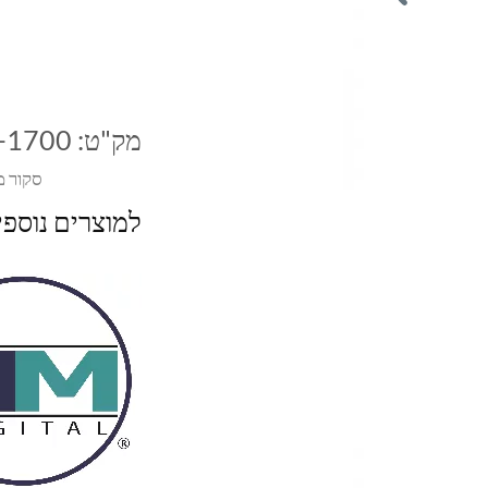
מק"ט:
-1700
סקור מ
למוצרים נוספ