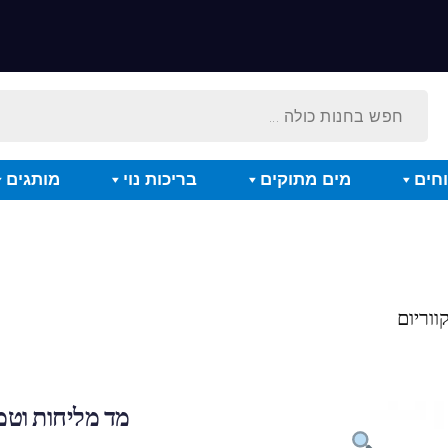
חים
מים מתוקים
בריכות נוי
מותגים
וריום
מד מליחות וטמ