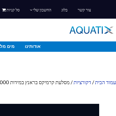
צור קשר
בלוג
החשבון שלי
סל קניות
אודותינו
מים מלו
עמוד הבית
/
דקורציות
/ מסלעת קרמיקס בראנץ במידות 1000*400*350 מ"מ מדגם J120-6A