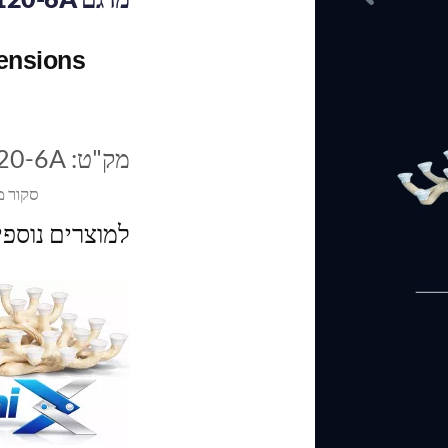
mensions
מק"ט:
20-6A
סקור מ
למוצרים נוספ