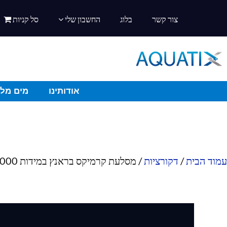
צור קשר
בלוג
החשבון שלי
סל קניות
אודותינו
מים מלו
עמוד הבית
/
דקורציות
/ מסלעת קרמיקס בראנץ במידות 1000*400*350 מ"מ מדגם J120-6B