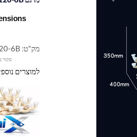
mensions
מק"ט:
20-6B
סקור מ
למוצרים נוספ