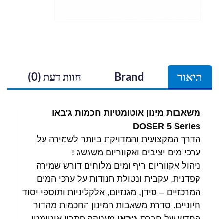
תיאור
Brand
חוות דעת (0)
משאבות מינון אוטומטיות חכמות ג'באו
DOSER 5 Series
הדרך המקצועית והמדויקת ביותר לשמירה על
ערכי מים יציבים ואקווריום משגשג !
ניהול אקווריום ריף ומים מלוחים דורש שמירה
קפדנית, עקבית ונטולת תנודות על ערכי המים
המרכזיים – סידן, מגנזיום, אלקליניות ותוספי יסוד
חיוניים. סדרת משאבות המינון החכמות מהדור
החדש של חברת
ג'באו
מעניקה פתרון אוטומטי