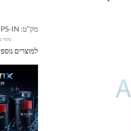
מק"ט:
PS-IN
סקור מ
למוצרים נוספ