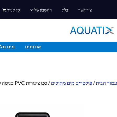
צור קשר
בלוג
החשבון שלי
סל קניות
אודותינו
מים מלו
עמוד הבית
/
פילטרים מים מתוקים
/ סט צינורות PVC כניסה ל-XF-3000