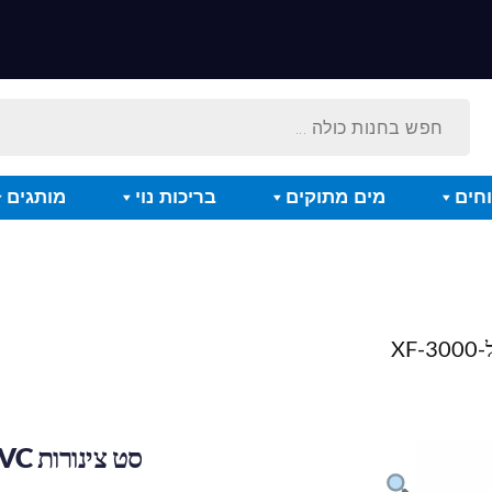
חים
מים מתוקים
בריכות נוי
מותגים
סט צינורות PVC כניסה ל-XF-3000