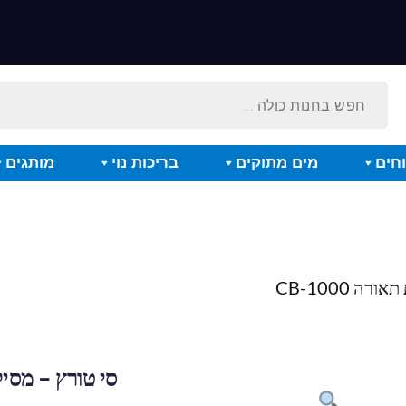
חים
מים מתוקים
בריכות נוי
מותגים
ה CB-1000
סי טורץ – מסילה ל