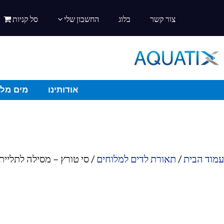
צור קשר
בלוג
החשבון שלי
סל קניות
אודותינו
מים מלו
עמוד הבית
/
תאורת לדים למלוחים
/ סי טורץ – מסילה לתליית תאור