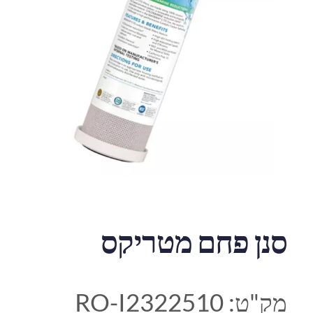
סנן פחם מטריקס
מק"ט:
RO-I2322510