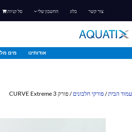
צור קשר
בלוג
החשבון שלי
סל קניות
אודותינו
מים מלו
עמוד הבית
/
פורקי חלבונים
/ פורק CURVE Extreme 3