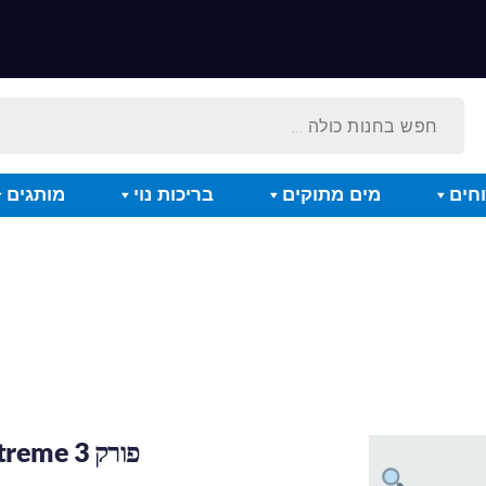
חים
מים מתוקים
בריכות נוי
מותגים
פורק CURVE Extreme 3