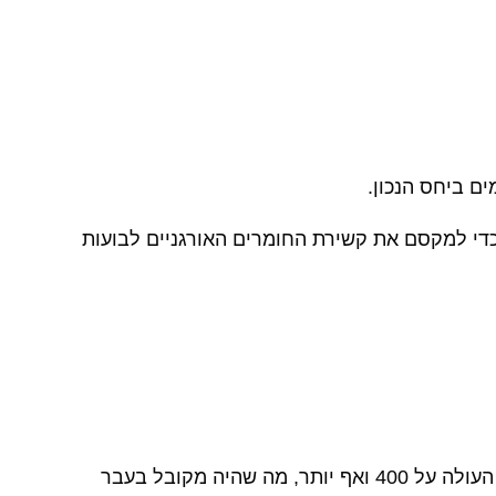
ים ביחס הנכון.
כדי למקסם את קשירת החומרים האורגניים לבועות
אחד המדדים הבולטים ליעילות הפורק הוא ORP , באמצעות פורקי באבל מגוס ניתן להגיע ל ORP גבוה במיוחד העולה על 400 ואף יותר, מה שהיה מקובל בעבר