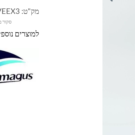
מק"ט:
VEEX3
סקור מ
למוצרים נוספ