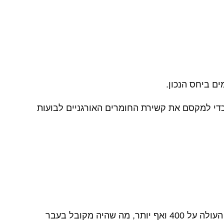
ים ביחס הנכון.
כדי למקסם את קשירת החומרים האורגניים לבועות
אחד המדדים הבולטים ליעילות הפורק הוא ORP , באמצעות פורקי באבל מגוס ניתן להגיע ל ORP גבוה במיוחד העולה על 400 ואף יותר, מה שהיה מקובל בעבר