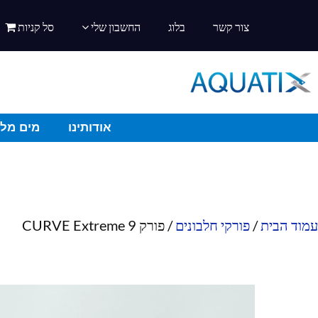
צור קשר
בלוג
החשבון שלי
סל קניות
אודותינו
מים מלו
עמוד הבית
/
פורקי חלבונים
/ פורק CURVE Extreme 9