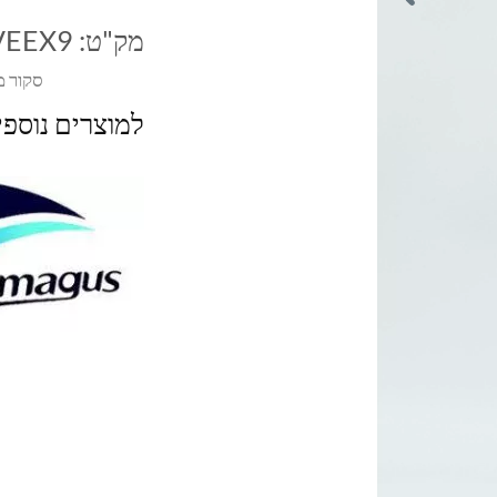
מק"ט:
VEEX9
סקור מ
למוצרים נוספ