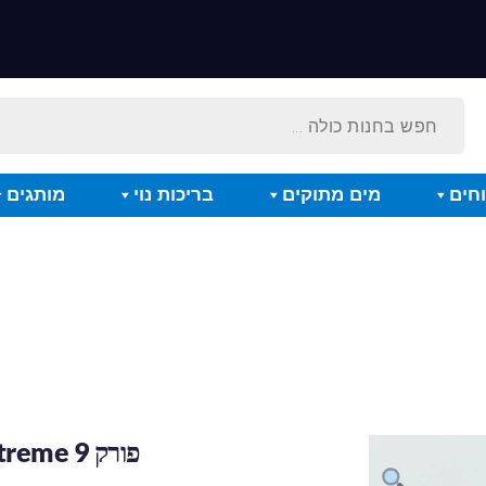
חים
מים מתוקים
בריכות נוי
מותגים
פורק CURVE Extreme 9