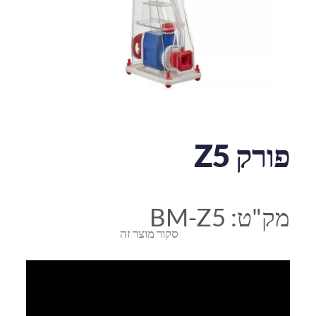
פורק Z5
מק"ט:
BM-Z5
סקור מוצר זה