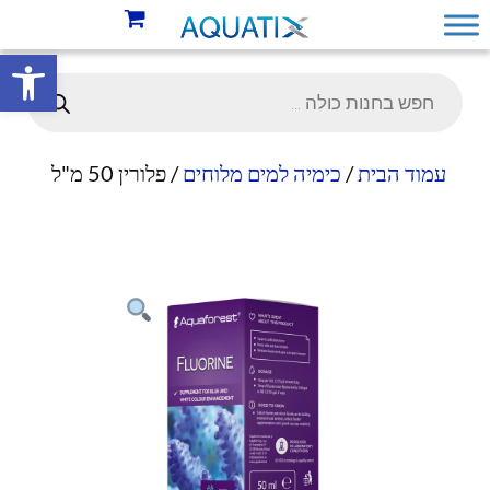
פתח סרגל 
עמוד הבית
/
כימיה למים מלוחים
/ פלורין 50 מ"ל