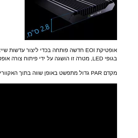
אופטיקת EOI חדשה פותחה בכדי ליצור ע
בגופי LED, מטרה זו הושגה על ידי פיתוח צורה אופטימלית של העדשה בשילוב עם סוג דיודת ה-LED.
מקדם PAR גדול מתפשט באופן שווה בתוך האקווריום. מכשיר חכם חדשני זה יקדם גדילה, בריאות וצבע מרבית של אלמוגים.