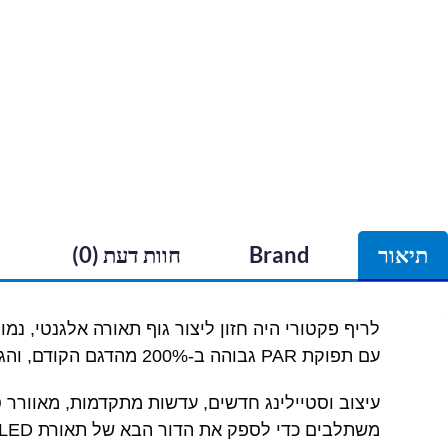
תיאור
Brand
חוות דעת (0)
לריף פקטורי היה חזון ליצור גוף תאורה אלגנטי, נ
עם תפוקת PAR גבוהה ב-200% מהדגם הקודם, והגוף תאורה החדש הוא המתקדם ביותר מבחינה טכנית בשוק.
משתלבים כדי לספק את הדור הבא של תאורת LED לאקווריום הימי.