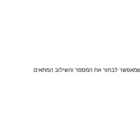
ולרי של האורות, ניתן לשנות, לקבץ ולבקר אורות בצורות שונות באפליקציית Smart Reef, מה שמאפשר לבחור את המספר והשילוב המתאים