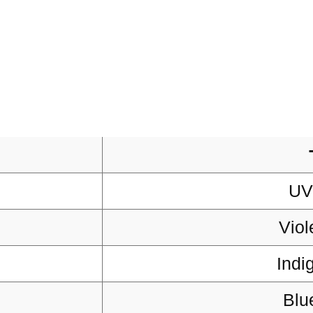
UV
Vio
Ind
Blu