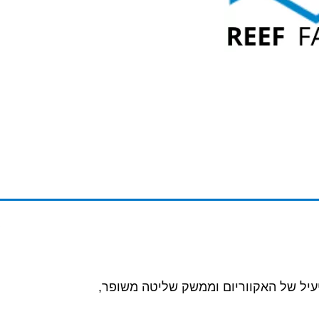
PA גבוהה, ספקטרום מאוזן רחב, כיסוי יעיל של האקווריום וממשק שליטה משופר,