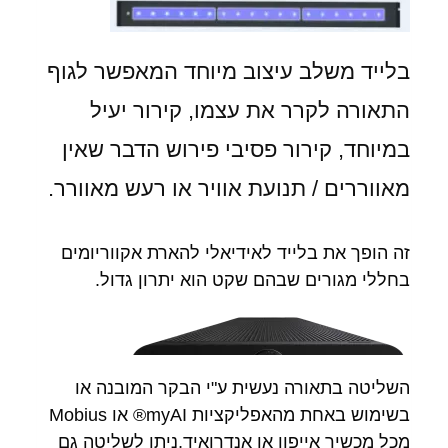
בלייד משלב עיצוב מיוחד המאפשר לגוף
התאורה לקרר את עצמו, קירור יעיל
במיוחד, קירור פסיבי פירוש הדבר שאין
מאווררים / תנועת אוויר או רעש מאוורר.
זה הופך את בלייד לאידיאלי להארת אקווריומים
בחללי מגורים שבהם שקט הוא יתרון גדול.
השליטה בתאורה נעשית ע"י הבקר המובנה או
בשימוש באחת מהאפליקציות myAI® או Mobius
מכל מכשיר אייפון או אנדרואיד,ניתן לשליטה גם