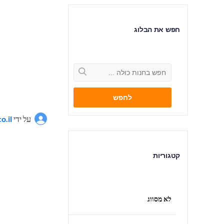
חפש את הבלוג
לחפש
על ידי
o.il
קטגוריות
לא מסווג