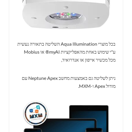
בכל מוצרי Aqua Illumination השליטה בתאורה נעשית
ע"י שימוש באחת מהאפליקציות myAI® או Mobius
מכל מכשיר אייפון או אנדרואיד,
ניתן לשליטה גם באמצעות מחשב Neptune Apex עם
מודול Apex ו-MXM.