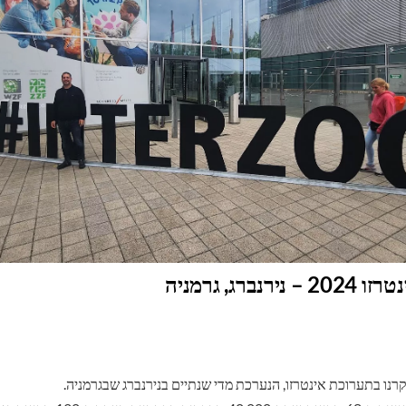
רנברג, גרמניה
נו בתערוכת אינטרזו, הנערכת מדי שנתיים בנירנברג שבגרמניה.