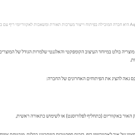
Aqua Illumination היא חברה המובילה בפיתוח וייצור מערכות תאורת ומשאבות לאקווריומי ריף ע
 מוצריה בולט במיוחד העיצוב הקומפקטי והאלגנטי שלמרות הגודל של המוצרי
ת.
קס גאה להציג את הפיתוחים האחרונים של החברה:
ק האור באקווריום (כתחליף לפלורוסנט) או לשימוש כתאורה ראשית,
מצוין של אור לאקווריומי ריף, בזכות ספקטרום המתכוונן בקלות, מובטחת צמיח