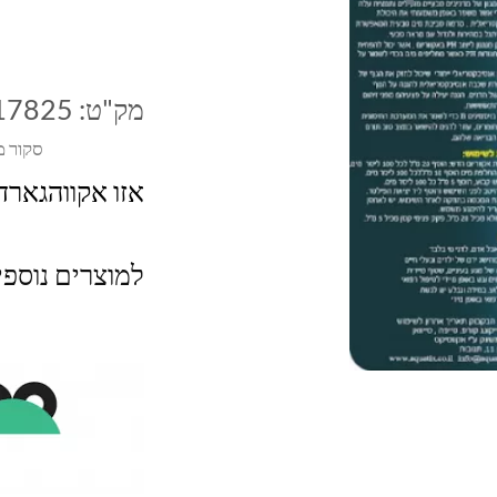
מק"ט:
17825
סקור מ
אזו אקווהגארד פ
למוצרים נוספ