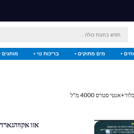
חים
מים מתוקים
בריכות נוי
מותגים
אנטי סטרס 4000 מ"ל
אזו אקווהגארד פל