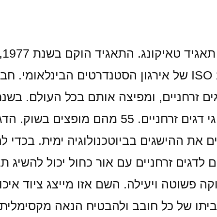
OO
איכות לפי תקנים ISO 9000 ו- ISO 14000 של אירגון הסטנדרט
הראשון, מאז הונדסו גנטית עוד 15 סוגי דגים זרח
ם את ההישגים בביוטכנולוגיה ימית. בכדי לה
ם לדגים זרחניים עם אור כחול יכול להשיג ת
 פשוטה ויעילה. השם אזו מייצג ציוד איכות
 בביתו של כל חובב ולהבטיח הנאה מקסימלית