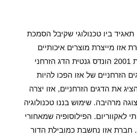
AZ- אזו - הוקמה בשנת 1996 ע"י תאגיד טאיקונג. התאגיד הוקם בשנת 1977, תאגיד ביו טכנולוגי שקיבל הסמכת
ים הבינלאומי. חברת אזו מייצרת מוצרים איכותיים
לאקווריום, ובנוסף חוקרת ומפתחת דגים זרחניים, ומפיצה אותם בכל העולם. בשנת 2001 הונדס גנטית הדג הזרחני
ניים. 55 מהם מופצים בשוק. הדגים הזרחניים של אזו הפכו להיות
ציג את הדגים הזרחניים, אזו יצרה
צוגה מרהיבה. שימוש בננו טכנולוגיה
י לאקווריום. הפילוסופיה שמאחורי
. חברת אזו נחשבת כמובילת הדור