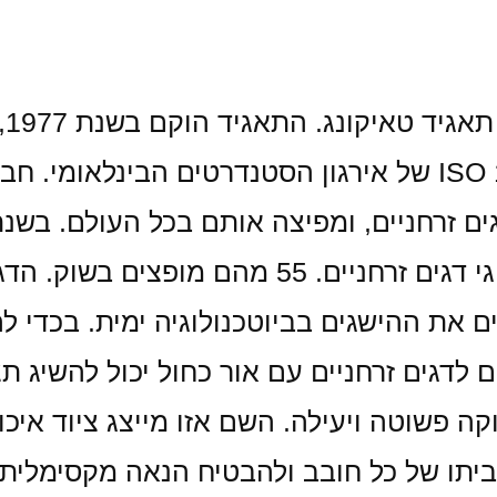
OO
איכות לפי תקנים ISO 9000 ו- ISO 14000 של אירגון הסטנדרט
הראשון, מאז הונדסו גנטית עוד 15 סוגי דגים זרח
ם את ההישגים בביוטכנולוגיה ימית. בכדי לה
ם לדגים זרחניים עם אור כחול יכול להשיג ת
 פשוטה ויעילה. השם אזו מייצג ציוד איכות
 בביתו של כל חובב ולהבטיח הנאה מקסימלית