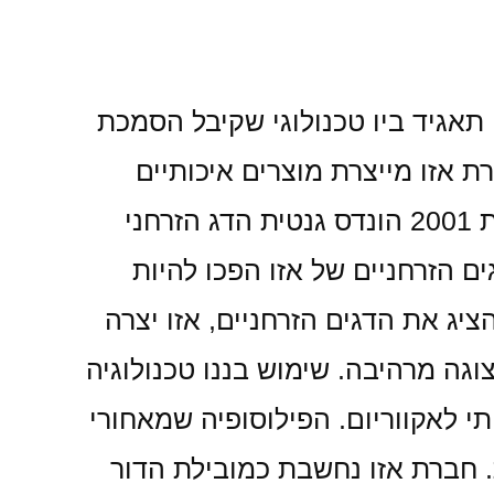
AZ- אזו - הוקמה בשנת 1996 ע"י תאגיד טאיקונג. התאגיד הוקם בשנת 1977, תאגיד ביו טכנולוגי שקיבל הסמכת
ים הבינלאומי. חברת אזו מייצרת מוצרים איכותיים
לאקווריום, ובנוסף חוקרת ומפתחת דגים זרחניים, ומפיצה אותם בכל העולם. בשנת 2001 הונדס גנטית הדג הזרחני
ניים. 55 מהם מופצים בשוק. הדגים הזרחניים של אזו הפכו להיות
ציג את הדגים הזרחניים, אזו יצרה
צוגה מרהיבה. שימוש בננו טכנולוגיה
י לאקווריום. הפילוסופיה שמאחורי
. חברת אזו נחשבת כמובילת הדור