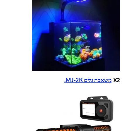
משאבת גלים MJ-2K.
X2