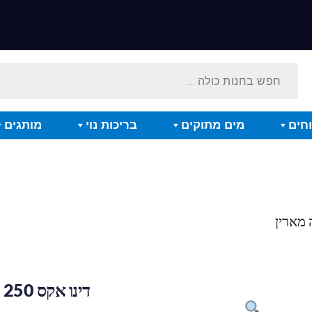
חים
מים מתוקים
בריכות נוי
מותגים
דינו אקס 250 מ"ל – פאונה מארין