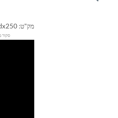
מק"ט:
dx250
סקור מ