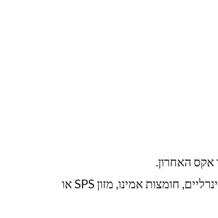
 אקס האחרון.
אין להוסיף שום יסודות קורט (טרייס אלמנטס) במהלך תקופת הטיפול. אין להוסיף מלחים מינרליים, חומצות אמינו, מזון SPS או