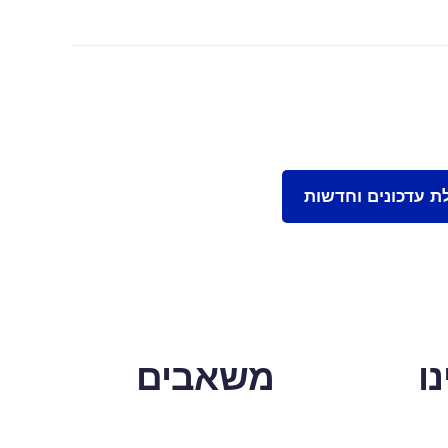
ו
משאבים