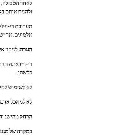
לאחר הטבילה, י
ולהניח אותם באק
תערובת רי-וייו
אלמוגים, אך י
הערה:
לניקוי אל
רי-וייו אינה תר
כלשהן.
לא לשימוש לניקו
לא למאכל אדם.
הרחק מהישג ידם
במקרה של מגע י