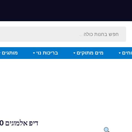
חים
מים מתוקים
בריכות נוי
מותגים
דיפ אלמוגים 500 מ"ל