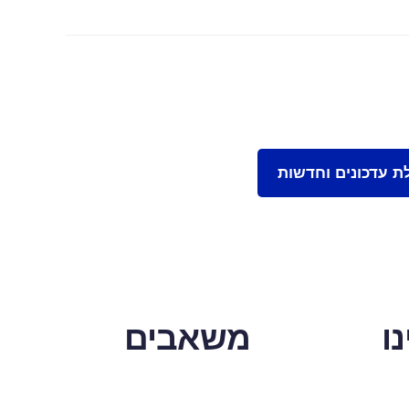
ו
משאבים