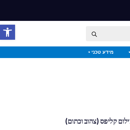
פתח סרגל 
מידע טכני
ילום קליפס (צהוב וכתום)