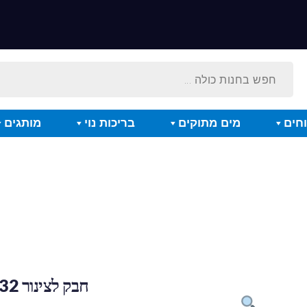
חים
מים מתוקים
בריכות נוי
מותגים
חבק לצינור 32