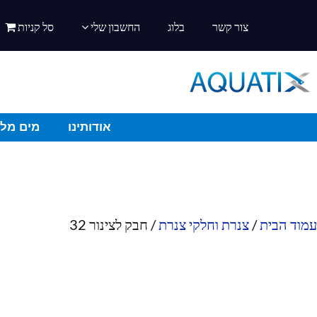
צור קשר
בלוג
החשבון שלי
סל קניות
אודותינו
מים מלו
עמוד הבית
/
צנרת וחלקי צנרת
/ חבק לצינור 32