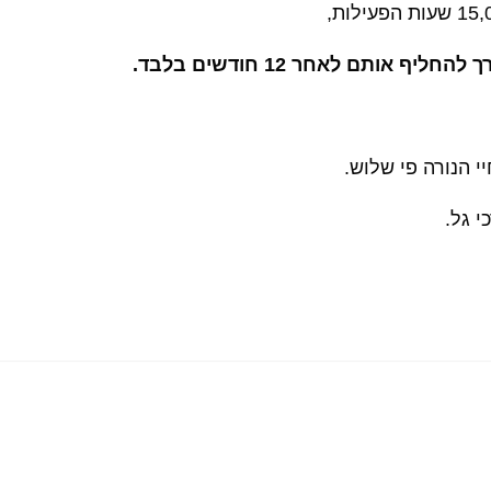
י גל.