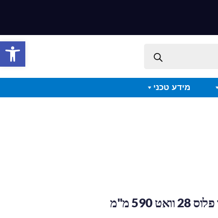
פתח סרגל 
מידע טכני
אט 590 מ"מ