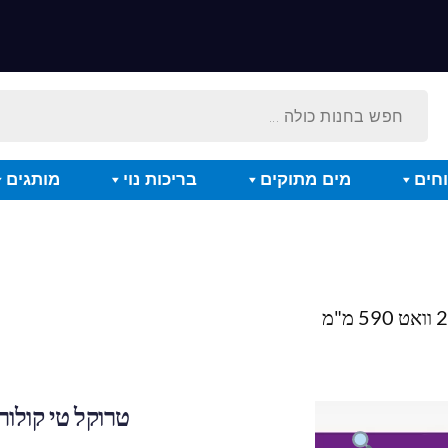
חים
מים מתוקים
בריכות נוי
מותגים
טרוקל טי קולור פלוס 28 וו