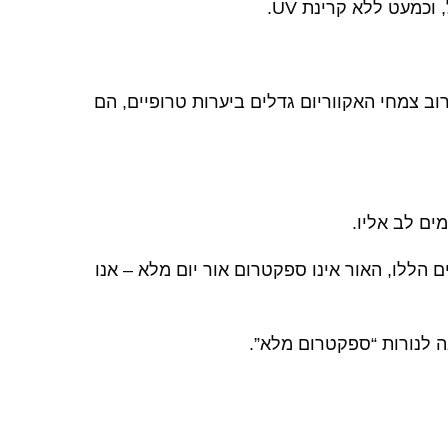
מעט ללא קרינת UV.
ו תמיד במים והם נחשפו בעיקר לשמש חזקה, ישירה ואור UV, לעומת זאת, רוב צמחי האקווריום גדלים ביערות טרופיים, הם
ים לב אליו.
 הללו, האור אינו ספקטרום אור יום מלא – אנו