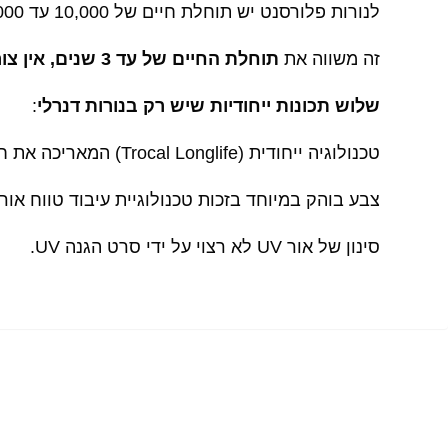
לנורות פלורסנט יש תוחלת חיים של 10,000 עד 15,000 שעות הפעילות,
זה משווה את
תוחלת החיים של עד 3 שנים, אין צורך להחליף אותם לאחר 12 חודשים בלבד.
שלוש תכונות ייחודיות שיש רק בנורות דנרלי
:
טכנולוגיה ייחודית (Trocal Longlife) המאריכה את חיי הנורה פי שלוש.
צבע בוהק במיוחד בזכות טכנולוגיית עיבוד טווח אורכ
סינון של אור UV לא רצוי על ידי סרט הגנה UV.