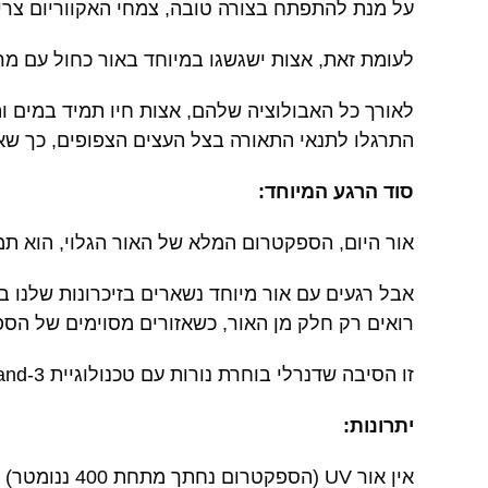
על מנת להתפתח בצורה טובה, צמחי האקווריום צריכ
לעומת זאת, אצות ישגשגו במיוחד באור כחול עם מרכיב UV גב
התרגלו לתנאי התאורה בצל העצים הצפופים, כך שאור UV ואור בספקטרום הכחול מסונן באופן 
סוד הרגע המיוחד:
אור היום, הספקטרום המלא של האור הגלוי, הוא תמיד
אבל רגעים עם אור מיוחד נשארים בזיכרונות שלנו ב
רואים רק חלק מן האור, כשאזורים מסוימים של הספ
זו הסיבה שדנרלי בוחרת נורות עם טכנולוגיית 3-band, שמפיק אור בעל השפעה קצת יותר רחבה ובוהקת בהשוואה לנורות “ספקטרום מלא”.
יתרונות:
אין אור UV (הספקטרום נחתך מתחת 400 ננומטר)