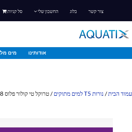
צור קשר
בלוג
החשבון שלי
סל קניות
אודותינו
מים מלו
עמוד הבית
/
נורות T5 למים מתוקים
/ טרוקל טי קולור פלוס 28 וואט 590 מ"מ