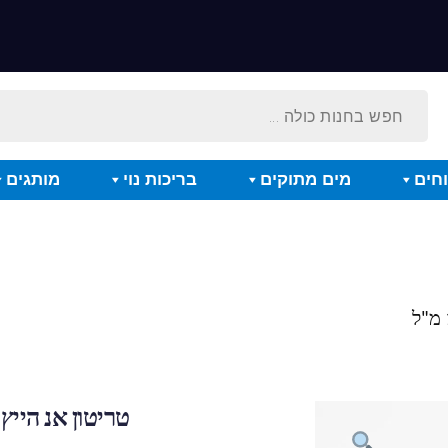
חים
מים מתוקים
בריכות נוי
מותגים
טריטון אנ הייץ אלפה