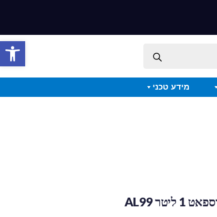
פתח סרגל 
מידע טכני
ליטר AL99