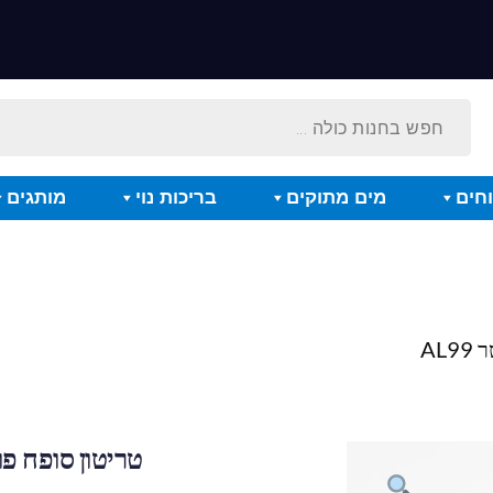
חים
מים מתוקים
בריכות נוי
מותגים
טריטון סופח פוספאט 1 