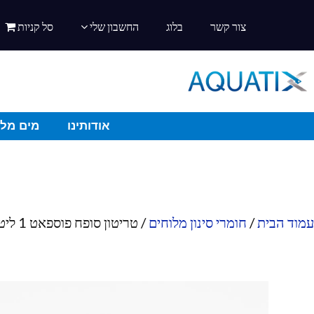
צור קשר
בלוג
החשבון שלי
סל קניות
אודותינו
מים מלו
עמוד הבית
/
חומרי סינון מלוחים
/ טריטון סופח פוספאט 1 ליטר AL99