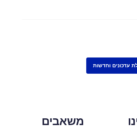
ו
משאבים