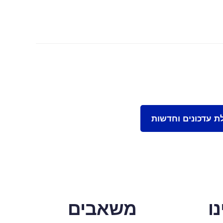
ו
משאבים