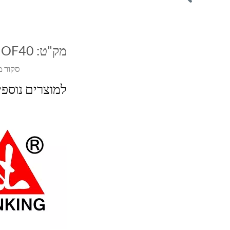
מק"ט:
MOF40
סקור מ
למוצרים נוספ