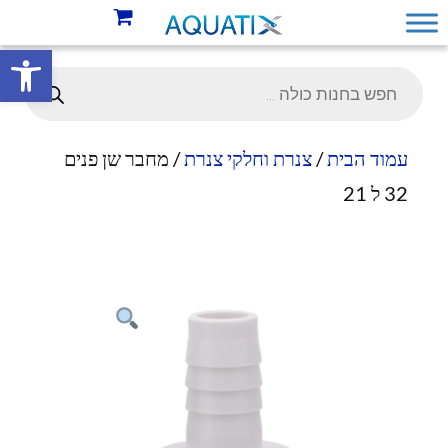
פתח סרגל 
עמוד הבית
/
צנרת וחלקי צנרת
/ מחבר שן פנים
32 ל 21