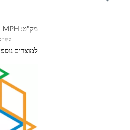
מק"ט:
F-MPH
סקור מ
למוצרים נוספ