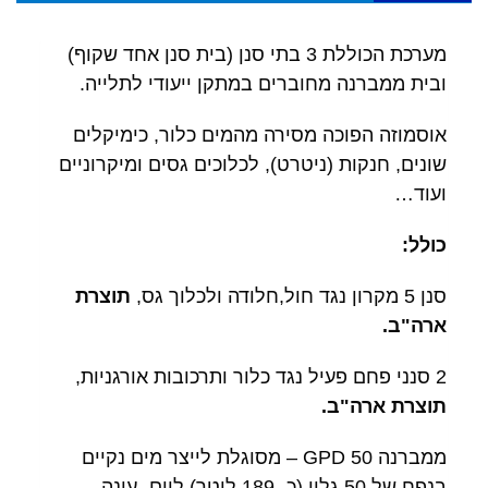
מערכת הכוללת 3 בתי סנן (בית סנן אחד שקוף)
ובית ממברנה מחוברים במתקן ייעודי לתלייה.
אוסמוזה הפוכה מסירה מהמים כלור, כימיקלים
שונים, חנקות (ניטרט), לכלוכים גסים ומיקרוניים
ועוד…
כולל:
סנן 5 מקרון נגד חול,חלודה ולכלוך גס,
תוצרת
ארה"ב.
2 סנני פחם פעיל נגד כלור ותרכובות אורגניות,
תוצרת ארה"ב.
ממברנה 50 GPD – מסוגלת לייצר מים נקיים
בנפח של 50 גלון (כ- 189 ליטר) ליום- עונה